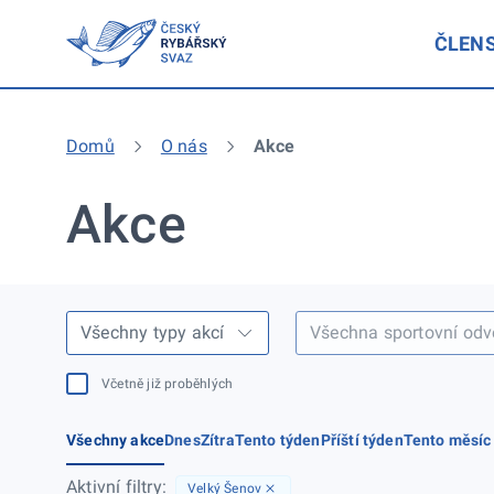
ČLEN
Domů
O nás
Akce
Akce
Včetně již proběhlých
Všechny akce
Dnes
Zítra
Tento týden
Příští týden
Tento měsíc
Aktivní filtry:
Velký Šenov