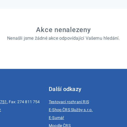
Akce nenalezeny
Nenašli jsme žádné akce odpovídající Vašemu hledání.
Další odkazy
 751
, Fax: 274 811 754
Testovací rozhraní RIS
z
E-Shop ČRS Služby s.r.o.
E-Sumář
1
Moodle ČRS