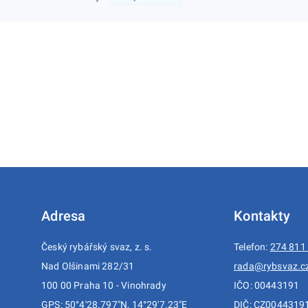
Adresa
Kontakty
Český rybářský svaz, z. s.
Telefon:
274 811
Nad Olšinami 282/31
rada@rybsvaz.c
100 00 Praha 10 - Vinohrady
IČO: 00443191
GPS: 50°4'28.797"N, 14°29'7.23"E
DIČ: CZ0044319