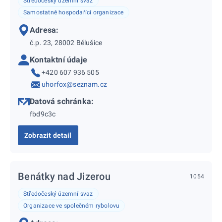
Středočeský územní svaz
Samostatně hospodařící organizace
Adresa:
č.p. 23, 28002 Bělušice
Kontaktní údaje
+420 607 936 505
uhorfox@seznam.cz
Datová schránka:
fbd9c3c
Zobrazit detail
Benátky nad Jizerou
1054
Středočeský územní svaz
Organizace ve společném rybolovu