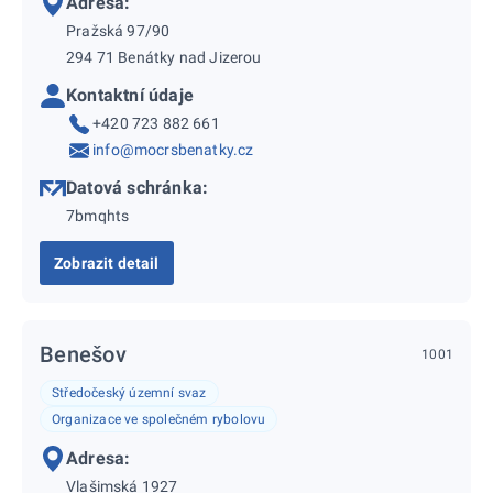
Adresa:
Pražská 97/90
294 71 Benátky nad Jizerou
Kontaktní údaje
+420 723 882 661
info@mocrsbenatky.cz
Datová schránka:
7bmqhts
Zobrazit detail
Benešov
1001
Středočeský územní svaz
Organizace ve společném rybolovu
Adresa:
Vlašimská 1927