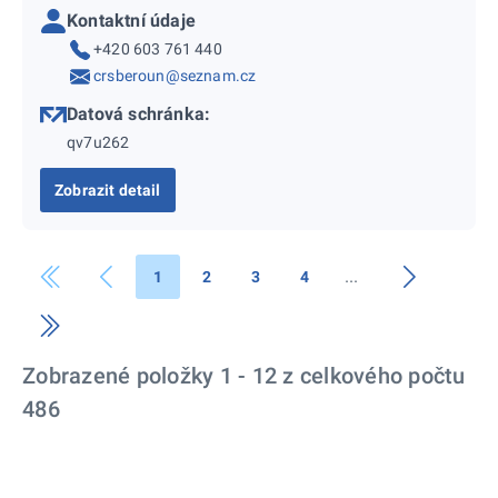
Kontaktní údaje
+420 603 761 440
crsberoun@seznam.cz
Datová schránka:
qv7u262
Zobrazit detail
1
2
3
4
Zobrazené položky 1 - 12 z celkového počtu
486