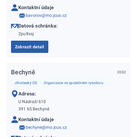
Kontaktní údaje
bavorov@mo.jcus.cz
Datová schránka:
2pu8xsj
Zobrazit detail
Bechyně
2002
Jihočeský ÚS
Organizace ve společném rybolovu
Adresa:
U Nádraží 610
391 65 Bechyně
Kontaktní údaje
bechyne@mo.jcus.cz