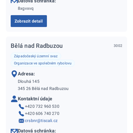
Datová schránka:
8xgvxvq
Zobrazit detail
Bělá nad Radbuzou
3002
Západočeský územní svaz
Organizace ve společném rybolovu
Adresa:
Dlouhá 145
345 26 Bělá nad Radbuzou
Kontaktní údaje
+420 732 960 530
+420 606 740 270
crsbnr@tiscali.cz
Datová schránka: