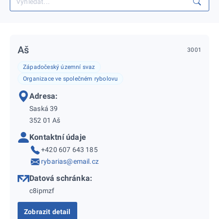
Aš
3001
Západočeský územní svaz
Organizace ve společném rybolovu
Adresa:
Saská 39
352 01 Aš
Kontaktní údaje
+420 607 643 185
rybarias@email.cz
Datová schránka:
c8ipmzf
Zobrazit detail