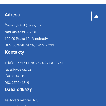
Adresa
Český rybářský svaz, z. s.
Nad Olšinami 282/31
100 00 Praha 10 - Vinohrady
GPS: 50°4'28.797"N, 14°29'7.23"E
Kontakty
Telefon:
274 811 751
, Fax: 274 811 754
rada@rybsvaz.cz
IČO: 00443191
DIČ: CZ00443191
Další odkazy
Testovací rozhraní RIS