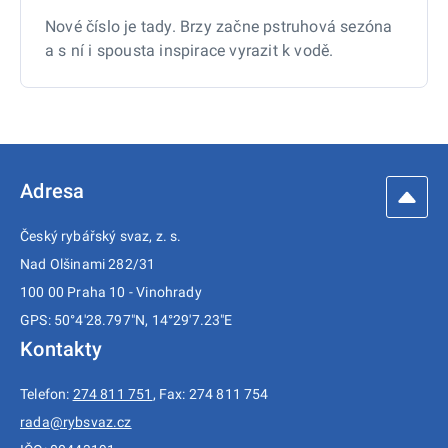
Nové číslo je tady. Brzy začne pstruhová sezóna
a s ní i spousta inspirace vyrazit k vodě.
Adresa
Český rybářský svaz, z. s.
Nad Olšinami 282/31
100 00 Praha 10 - Vinohrady
GPS: 50°4'28.797"N, 14°29'7.23"E
Kontakty
Telefon:
274 811 751
, Fax: 274 811 754
rada@rybsvaz.cz