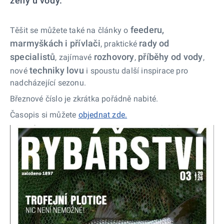
ženy u vody.
feederu,
Těšit se můžete také na články o
marmyškách i přívlači
rady od
, praktické
specialistů
rozhovory
příběhy od vody
, zajímavé
,
,
techniky lovu
nové
i spoustu další inspirace pro
nadcházející sezonu.
Březnové číslo je zkrátka pořádně nabité.
Časopis si můžete
objednat zde.