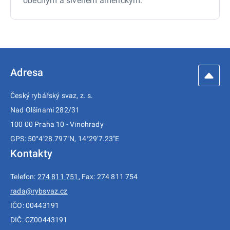
obecným a sivenem americkým.
Adresa
Český rybářský svaz, z. s.
Nad Olšinami 282/31
100 00 Praha 10 - Vinohrady
GPS: 50°4'28.797"N, 14°29'7.23"E
Kontakty
Telefon:
274 811 751
, Fax: 274 811 754
rada@rybsvaz.cz
IČO: 00443191
DIČ: CZ00443191