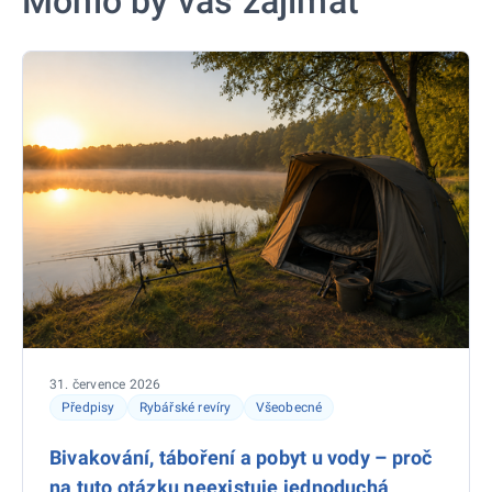
Mohlo by vás zajímat
31. července 2026
Předpisy
Rybářské revíry
Všeobecné
Bivakování, táboření a pobyt u vody – proč
na tuto otázku neexistuje jednoduchá