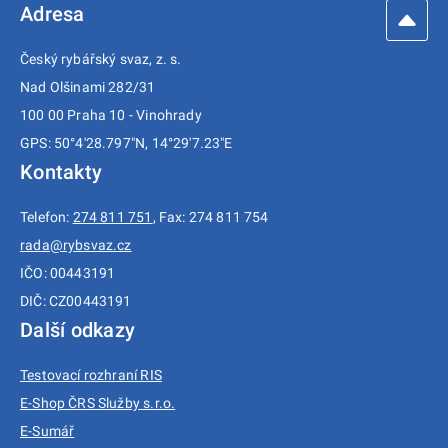
Adresa
Český rybářský svaz, z. s.
Nad Olšinami 282/31
100 00 Praha 10 - Vinohrady
GPS: 50°4'28.797"N, 14°29'7.23"E
Kontakty
Telefon:
274 811 751
, Fax: 274 811 754
rada@rybsvaz.cz
IČO: 00443191
DIČ: CZ00443191
Další odkazy
Testovací rozhraní RIS
E-Shop ČRS Služby s.r.o.
E-Sumář