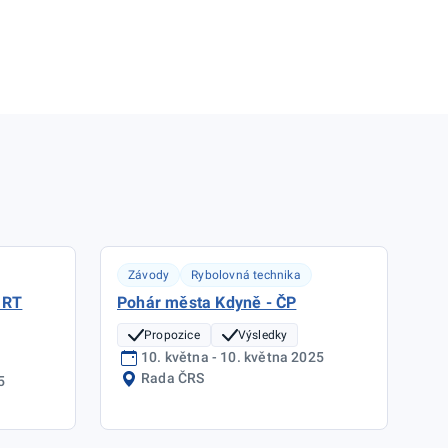
Závody
Rybolovná technika
 RT
Pohár města Kdyně - ČP
Propozice
Výsledky
10. května - 10. května 2025
Rada ČRS
5