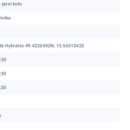
 jarní kolo
hnika
ště Hybrálec 49.4220492N, 15.5651542E
:30
:30
:30
k