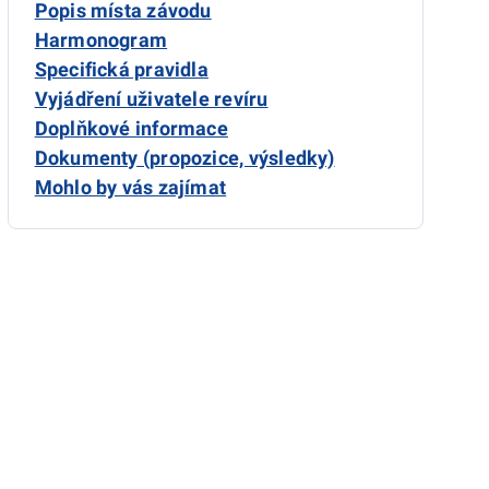
Popis místa závodu
Harmonogram
Specifická pravidla
Vyjádření uživatele revíru
Doplňkové informace
Dokumenty (propozice, výsledky)
Mohlo by vás zajímat