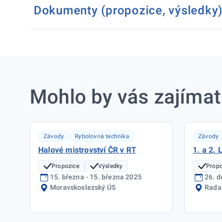
Dokumenty (propozice, výsledky
Mohlo by vás zajímat
Závody
Rybolovná technika
Závody
Halové mistrovství ČR v RT
1. a 2. 
Propozice
Výsledky
Propo
15. března - 15. března 2025
26. d
Moravskoslezský ÚS
Rada