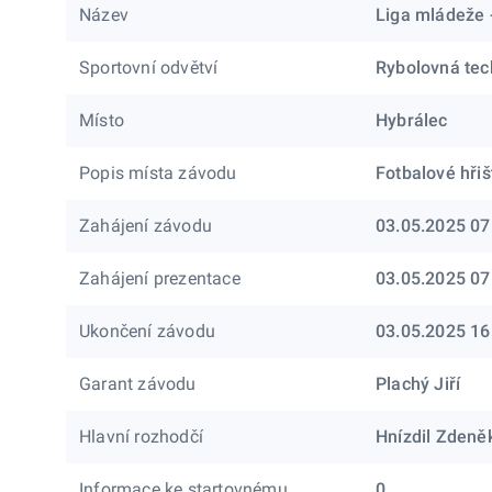
Název
Liga mládeže -
Sportovní odvětví
Rybolovná tec
Místo
Hybrálec
Popis místa závodu
Fotbalové hři
Zahájení závodu
03.05.2025 07
Zahájení prezentace
03.05.2025 07
Ukončení závodu
03.05.2025 16
Garant závodu
Plachý Jiří
Hlavní rozhodčí
Hnízdil Zdeně
Informace ke startovnému
0