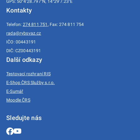
GPS: 50°4'28.797"N, 14°29'7.23"E
Kontakty
Telefon:
274 811 751
, Fax: 274 811 754
rada@rybsvaz.cz
IČO: 00443191
DIČ: CZ00443191
Další odkazy
Testovací rozhraní RIS
E-Shop ČRS Služby s.r.o.
E-Sumář
Moodle ČRS
Sledujte nás