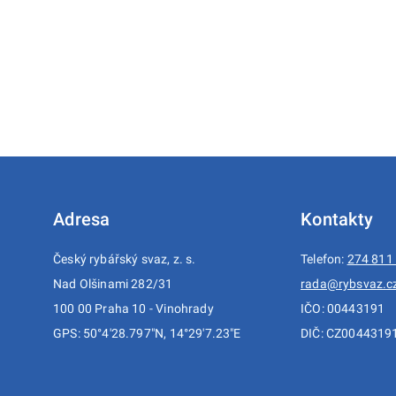
Adresa
Kontakty
Český rybářský svaz, z. s.
Telefon:
274 811
Nad Olšinami 282/31
rada@rybsvaz.c
100 00 Praha 10 - Vinohrady
IČO: 00443191
GPS: 50°4'28.797"N, 14°29'7.23"E
DIČ: CZ0044319