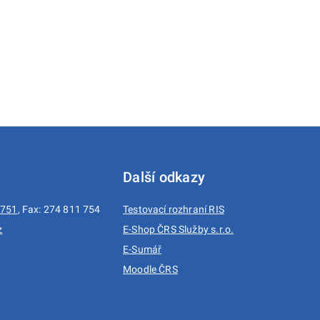
Další odkazy
 751
, Fax: 274 811 754
Testovací rozhraní RIS
z
E-Shop ČRS Služby s.r.o.
E-Sumář
1
Moodle ČRS