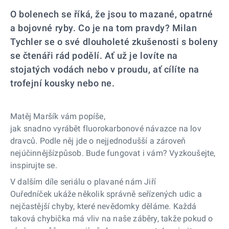
O bolenech se říká, že jsou to mazané, opatrné
a bojovné ryby. Co je na tom pravdy? Milan
Tychler se o své dlouholeté zkušenosti s boleny
se čtenáři rád podělí. Ať už je lovíte na
stojatých vodách nebo v proudu, ať cílíte na
trofejní kousky nebo ne.
Matěj Maršík vám popíše,
jak snadno vyrábět fluorokarbonové návazce na lov
dravců. Podle něj jde o nejjednodušší a zároveň
nejúčinnějšízpůsob. Bude fungovat i vám? Vyzkoušejte,
inspirujte se.
V dalším díle seriálu o plavané nám Jiří
Ouředníček ukáže několik správně seřízených udic a
nejčastější chyby, které nevědomky děláme. Každá
taková chybička má vliv na naše záběry, takže pokud o