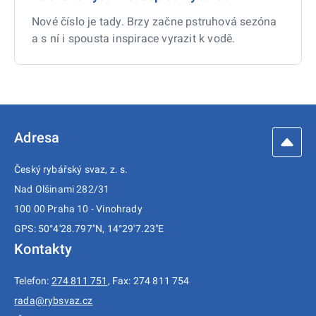
Nové číslo je tady. Brzy začne pstruhová sezóna
a s ní i spousta inspirace vyrazit k vodě.
Adresa
Český rybářský svaz, z. s.
Nad Olšinami 282/31
100 00 Praha 10 - Vinohrady
GPS: 50°4'28.797"N, 14°29'7.23"E
Kontakty
Telefon:
274 811 751
, Fax: 274 811 754
rada@rybsvaz.cz