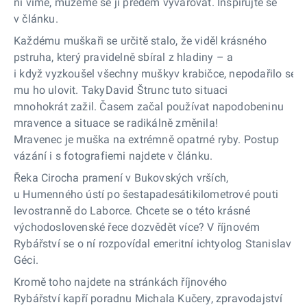
ní víme, můžeme se jí předem vyvarovat. Inspirujte se
v článku.
Každému muškaři se určitě stalo, že viděl krásného
pstruha, který pravidelně sbíral z hladiny – a
i když vyzkoušel všechny muškyv krabičce, nepodařilo se
mu ho ulovit. TakyDavid Štrunc tuto situaci
mnohokrát zažil. Časem začal používat napodobeninu
mravence a situace se radikálně změnila!
Mravenec je muška na extrémně opatrné ryby. Postup
vázání i s fotografiemi najdete v článku.
Řeka Cirocha pramení v Bukovských vrších,
u Humenného ústí po šestapadesátikilometrové pouti
levostranně do Laborce. Chcete se o této krásné
východoslovenské řece dozvědět více? V říjnovém
Rybářství se o ní rozpovídal emeritní ichtyolog Stanislav
Géci.
Kromě toho najdete na stránkách říjnového
Rybářství kapří poradnu Michala Kučery, zpravodajství