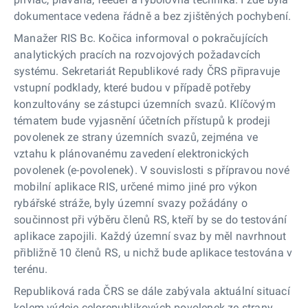
dokumentace vedena řádně a bez zjištěných pochybení.
Manažer RIS Bc. Kočica informoval o pokračujících
analytických pracích na rozvojových požadavcích
systému. Sekretariát Republikové rady ČRS připravuje
vstupní podklady, které budou v případě potřeby
konzultovány se zástupci územních svazů. Klíčovým
tématem bude vyjasnění účetních přístupů k prodeji
povolenek ze strany územních svazů, zejména ve
vztahu k plánovanému zavedení elektronických
povolenek (e-povolenek). V souvislosti s přípravou nové
mobilní aplikace RIS, určené mimo jiné pro výkon
rybářské stráže, byly územní svazy požádány o
součinnost při výběru členů RS, kteří by se do testování
aplikace zapojili. Každý územní svaz by měl navrhnout
přibližně 10 členů RS, u nichž bude aplikace testována v
terénu.
Republiková rada ČRS se dále zabývala aktuální situací
kolem výdeje celorepublikových povolenek ze strany