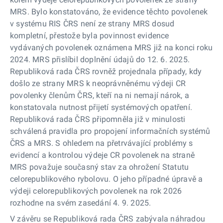
MRS. Bylo konstatováno, že evidence těchto povolenek
v systému RIS ČRS není ze strany MRS dosud
kompletní, přestože byla povinnost evidence
vydávaných povolenek oznámena MRS již na konci roku
2024. MRS přislíbil doplnění údajů do 12. 6. 2025.
Republiková rada ČRS rovněž projednala případy, kdy
došlo ze strany MRS k neoprávněnému výdeji CR
povolenky členům ČRS, kteří na ni nemají nárok, a
konstatovala nutnost přijetí systémových opatření.
Republiková rada ČRS připomněla již v minulosti
schválená pravidla pro propojení informačních systémů
ČRS a MRS. S ohledem na přetrvávající problémy s
evidencí a kontrolou výdeje CR povolenek na straně
MRS považuje současný stav za ohrožení Statutu
celorepublikového rybolovu. O jeho případné úpravě a
výdeji celorepublikových povolenek na rok 2026
rozhodne na svém zasedání 4. 9. 2025.
V závěru se Republiková rada ČRS zabývala náhradou