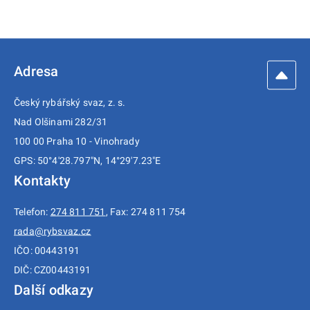
Adresa
Český rybářský svaz, z. s.
Nad Olšinami 282/31
100 00 Praha 10 - Vinohrady
GPS: 50°4'28.797"N, 14°29'7.23"E
Kontakty
Telefon:
274 811 751
, Fax: 274 811 754
rada@rybsvaz.cz
IČO: 00443191
DIČ: CZ00443191
Další odkazy