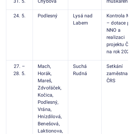
31. 5.
Chybová
muškaření
24. 5.
Podlesný
Lysá nad
Kontrola MZ
Labem
– dotace pr
NNO a
realizaci
projektu ČR
na rok 2025
27. –
Mach,
Suchá
Setkání
28. 5.
Horák,
Rudná
zaměstnanc
Mareš,
ČRS
Zdvořáček,
Kočica,
Podlesný,
Vrána,
Hnízdilová,
Benešová,
Laktionova,