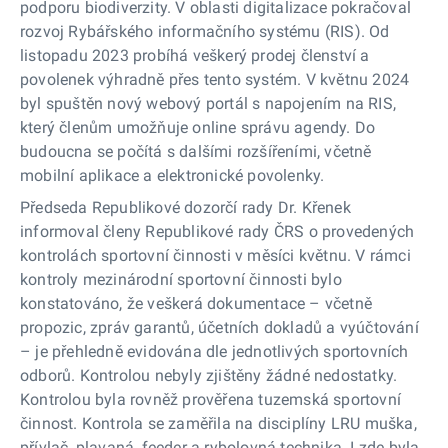
podporu biodiverzity. V oblasti digitalizace pokračoval
rozvoj Rybářského informačního systému (RIS). Od
listopadu 2023 probíhá veškerý prodej členství a
povolenek výhradně přes tento systém. V květnu 2024
byl spuštěn nový webový portál s napojením na RIS,
který členům umožňuje online správu agendy. Do
budoucna se počítá s dalšími rozšířeními, včetně
mobilní aplikace a elektronické povolenky.
Předseda Republikové dozorčí rady Dr. Křenek
informoval členy Republikové rady ČRS o provedených
kontrolách sportovní činnosti v měsíci květnu. V rámci
kontroly mezinárodní sportovní činnosti bylo
konstatováno, že veškerá dokumentace – včetně
propozic, zpráv garantů, účetních dokladů a vyúčtování
– je přehledně evidována dle jednotlivých sportovních
odborů. Kontrolou nebyly zjištěny žádné nedostatky.
Kontrolou byla rovněž prověřena tuzemská sportovní
činnost. Kontrola se zaměřila na disciplíny LRU muška,
přívlač, plavaná, feeder a rybolovná technika. I zde byla