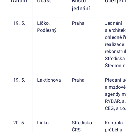
Datum
Účast
Místo
Účel jedná
jednání
19. 5.
Ličko,
Praha
Jednání
Podlesný
s architekty
ohledně řeše
realizace
rekonstrukc
Střediska Č
Štědronín
19. 5.
Laktionova
Praha
Předání účet
a mzdové
agendy mez
RYBÁŘ, s.r.o.
CEG, s.r.o.
20. 5.
Ličko
Středisko
Kontrola
ČRS
průběhu