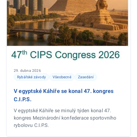
29. dubna 2026
Rybářské závody
Všeobecné
Zasedání
V egyptské Káhiře se konal 47. kongres
C.I.P.S.
V egyptské Káhiře se minulý týden konal 47.
kongres Mezinárodní konfederace sportovního
rybolovu C.I.P.S.