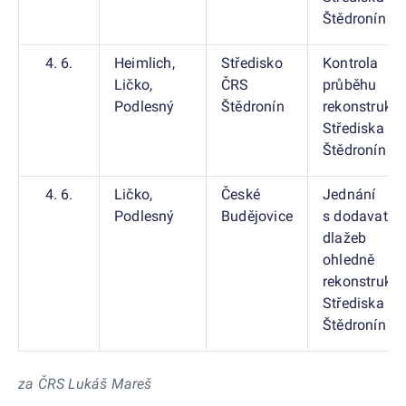
Štědronín
4. 6.
Heimlich,
Středisko
Kontrola
Ličko,
ČRS
průběhu
Podlesný
Štědronín
rekonstrukc
Střediska Č
Štědronín
4. 6.
Ličko,
České
Jednání
Podlesný
Budějovice
s dodavatel
dlažeb
ohledně
rekonstrukc
Střediska Č
Štědronín
za ČRS Lukáš Mareš