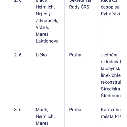
2. 6.
Mach,
Sekretariát
Redakční ra
Heimlich,
Rady ČRS
časopisu
Nejedlý,
Rybářství
Zdvořáček,
Vrána,
Mareš,
Laktionova
2. 6.
Ličko
Praha
Jednání
s dodavatel
kuchyňskýc
linek ohledn
rekonstrukc
Střediska Č
Štědronín
3. 6.
Mach,
Praha
Konference 
Heimlich,
města Prahy
Mareš,