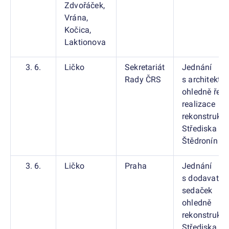
Zdvořáček,
Vrána,
Kočica,
Laktionova
3. 6.
Ličko
Sekretariát
Jednání
Rady ČRS
s architekty
ohledně řeše
realizace
rekonstrukc
Střediska Č
Štědronín
3. 6.
Ličko
Praha
Jednání
s dodavatel
sedaček
ohledně
rekonstrukc
Střediska Č