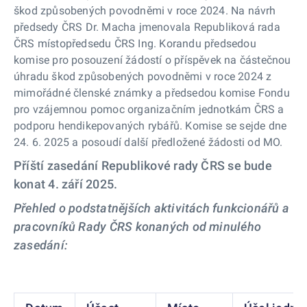
škod způsobených povodněmi v roce 2024. Na návrh
předsedy ČRS Dr. Macha jmenovala Republiková rada
ČRS místopředsedu ČRS Ing. Korandu předsedou
komise pro posouzení žádostí o příspěvek na částečnou
úhradu škod způsobených povodněmi v roce 2024 z
mimořádné členské známky a předsedou komise Fondu
pro vzájemnou pomoc organizačním jednotkám ČRS a
podporu hendikepovaných rybářů. Komise se sejde dne
24. 6. 2025 a posoudí další předložené žádosti od MO.
Příští zasedání Republikové rady ČRS se bude
konat 4. září 2025.
Přehled o podstatnějších aktivitách funkcionářů a
pracovníků Rady ČRS konaných od minulého
zasedání: