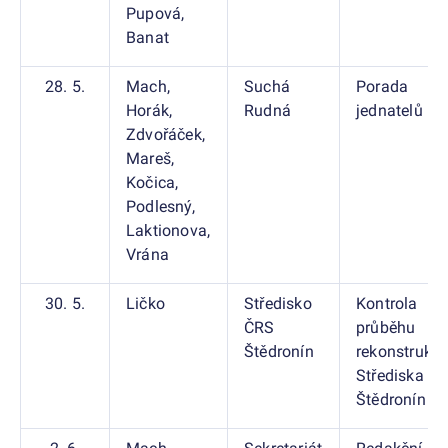
Pupová,
Banat
28. 5.
Mach,
Suchá
Porada
Horák,
Rudná
jednatelů
Zdvořáček,
Mareš,
Kočica,
Podlesný,
Laktionova,
Vrána
30. 5.
Ličko
Středisko
Kontrola
ČRS
průběhu
Štědronín
rekonstrukc
Střediska Č
Štědronín