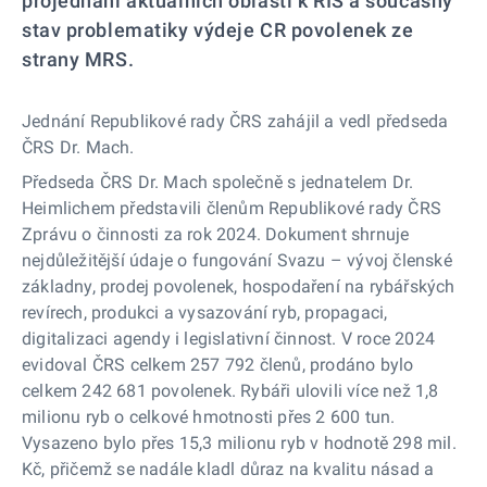
projednání aktuálních oblastí k RIS a současný
stav problematiky výdeje CR povolenek ze
strany MRS.
Jednání Republikové rady ČRS zahájil a vedl předseda
ČRS Dr. Mach.
Předseda ČRS Dr. Mach společně s jednatelem Dr.
Heimlichem představili členům Republikové rady ČRS
Zprávu o činnosti za rok 2024. Dokument shrnuje
nejdůležitější údaje o fungování Svazu – vývoj členské
základny, prodej povolenek, hospodaření na rybářských
revírech, produkci a vysazování ryb, propagaci,
digitalizaci agendy i legislativní činnost. V roce 2024
evidoval ČRS celkem 257 792 členů, prodáno bylo
celkem 242 681 povolenek. Rybáři ulovili více než 1,8
milionu ryb o celkové hmotnosti přes 2 600 tun.
Vysazeno bylo přes 15,3 milionu ryb v hodnotě 298 mil.
Kč, přičemž se nadále kladl důraz na kvalitu násad a