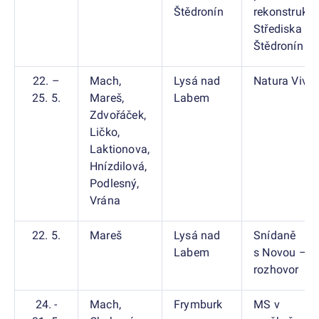
Štědronín
rekonstrukc
Střediska Č
Štědronín
22. –
Mach,
Lysá nad
Natura Viva
25. 5.
Mareš,
Labem
Zdvořáček,
Ličko,
Laktionova,
Hnízdilová,
Podlesný,
Vrána
22. 5.
Mareš
Lysá nad
Snídaně
Labem
s Novou –
rozhovor
24. -
Mach,
Frymburk
MS v