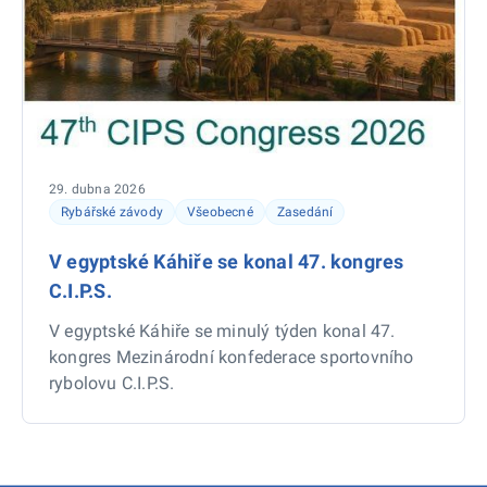
29. dubna 2026
Rybářské závody
Všeobecné
Zasedání
V egyptské Káhiře se konal 47. kongres
C.I.P.S.
V egyptské Káhiře se minulý týden konal 47.
kongres Mezinárodní konfederace sportovního
rybolovu C.I.P.S.