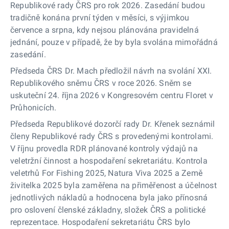
Republikové rady ČRS pro rok 2026. Zasedání budou
tradičně konána první týden v měsíci, s výjimkou
července a srpna, kdy nejsou plánována pravidelná
jednání, pouze v případě, že by byla svolána mimořádná
zasedání.
Předseda ČRS Dr. Mach předložil návrh na svolání XXI.
Republikového sněmu ČRS v roce 2026. Sněm se
uskuteční 24. října 2026 v Kongresovém centru Floret v
Průhonicích.
Předseda Republikové dozorčí rady Dr. Křenek seznámil
členy Republikové rady ČRS s provedenými kontrolami.
V říjnu provedla RDR plánované kontroly výdajů na
veletržní činnost a hospodaření sekretariátu. Kontrola
veletrhů For Fishing 2025, Natura Viva 2025 a Země
živitelka 2025 byla zaměřena na přiměřenost a účelnost
jednotlivých nákladů a hodnocena byla jako přínosná
pro oslovení členské základny, složek ČRS a politické
reprezentace. Hospodaření sekretariátu ČRS bylo