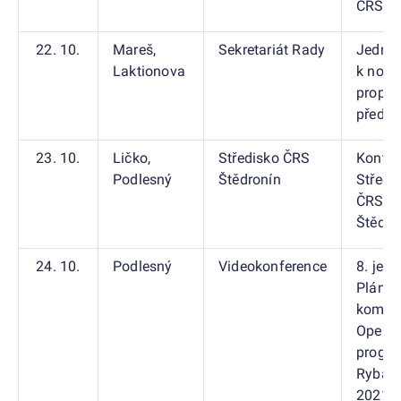
ČRS
22. 10.
Mareš,
Sekretariát Rady
Jedná
Laktionova
k nov
propa
předm
23. 10.
Ličko,
Středisko ČRS
Kontro
Podlesný
Štědronín
Středi
ČRS
Štědro
24. 10.
Podlesný
Videokonference
8. jedn
Plánov
komis
Operač
progr
Rybářs
2021-