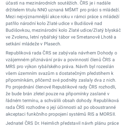
účasti na mezinárodních soutěžích. ČRS je i nadále
držitelem titulu NNO uznaná MŠMT pro práci s mládeží.
Mezi nejvýznamnější akce roku v rámci práce s mládeží
patřilo národní kolo Zlaté udice v Budišově nad
Budišovkou, mezinárodní kolo Zlaté udice/Zlatý blyskáč
ve Zvolenu, letní rybářský tábor ve Smetanově Lhotě a
setkání mládeže v Plasech.
Republiková rada ČRS se zabývala návrhem Dohody o
vzájemném přiznávání práv a povinností členů ČRS a
MRS pro výkon rybářského práva. Návrh byl rozeslán
všem územním svazům s dostatečným předstihem k
připomínkám, přičemž své podněty zaslaly dva z nich.
Po projednání členové Republikové rady ČRS rozhodli,
že bude brán zřetel pouze na připomínky zaslané v
řádném termínu, a schválili obsah dohody. Republiková
rada ČRS rozhodne o její účinnosti až po oboustranné
akceptaci funkčního propojení systémů RIS a MORSII.
Jednatel ČRS Dr. Heimlich představil návrh plánu práce