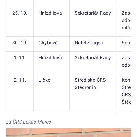
25. 10.
Hnízdilová
Sekretariát Rady
Zased
odbor
mláde
30. 10.
Chybová
Hotel Stages
Semin
1. 11.
Hnízdilová
Sekretariát Rady
Zased
odboru
2. 11.
Ličko
Středisko ČRS
Kontro
Štědronín
Středi
ČRS
Štědro
za ČRS Lukáš Mareš