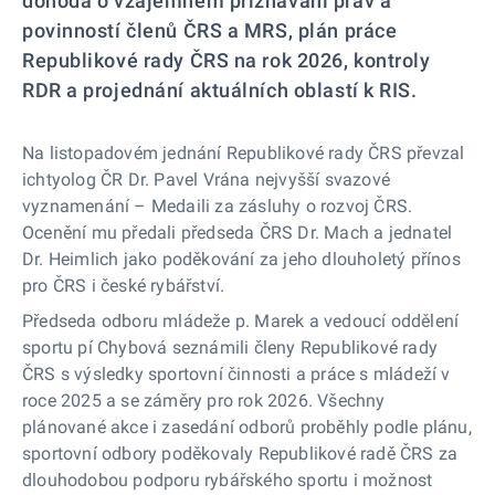
dohoda o vzájemném přiznávání práv a
povinností členů ČRS a MRS, plán práce
Republikové rady ČRS na rok 2026, kontroly
RDR a projednání aktuálních oblastí k RIS.
Na listopadovém jednání Republikové rady ČRS převzal
ichtyolog ČR Dr. Pavel Vrána nejvyšší svazové
vyznamenání – Medaili za zásluhy o rozvoj ČRS.
Ocenění mu předali předseda ČRS Dr. Mach a jednatel
Dr. Heimlich jako poděkování za jeho dlouholetý přínos
pro ČRS i české rybářství.
Předseda odboru mládeže p. Marek a vedoucí oddělení
sportu pí Chybová seznámili členy Republikové rady
ČRS s výsledky sportovní činnosti a práce s mládeží v
roce 2025 a se záměry pro rok 2026. Všechny
plánované akce i zasedání odborů proběhly podle plánu,
sportovní odbory poděkovaly Republikové radě ČRS za
dlouhodobou podporu rybářského sportu i možnost