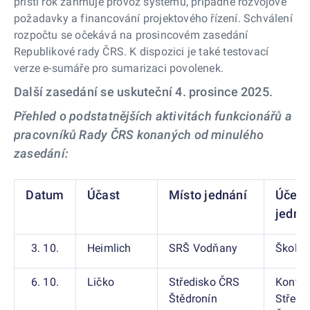
příští rok zahrnuje provoz systému, případné rozvojové
požadavky a financování projektového řízení. Schválení
rozpočtu se očekává na prosincovém zasedání
Republikové rady ČRS. K dispozici je také testovací
verze e-sumáře pro sumarizaci povolenek.
Další zasedání se uskuteční 4. prosince 2025.
Přehled o podstatnějších aktivitách funkcionářů a
pracovníků Rady ČRS konaných od minulého
zasedání:
Datum
Účast
Místo jednání
Účel
jedná
3. 10.
Heimlich
SRŠ Vodňany
Školsk
6. 10.
Ličko
Středisko ČRS
Kontro
Štědronín
Středi