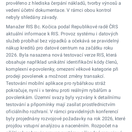
prověřeno z hlediska čerpání nákladů, tvorby výnosů a
vedení účetní dokumentace. V rámci obou kontrol
nebyly shledány závady.
Manažer RIS Bc. Kočica podal Republikové radě ČRS
aktuální informace k RIS. Provoz systému i datových
služeb probíhal bez výpadků a očekává se pravidelný
nákup kreditů pro datové centrum na začátku roku
2026. Byla nasazena nová testovací verze RIS, která
obsahuje například unikátní identifikační kódy členů,
komplexní e-povolenky, omezení věkové kategorie při
prodeji povolenek a možnost změny transakcí.
Testování mobilní aplikace pro rybářskou stráž
pokračuje, nyní i v terénu proti reálným rybářům a
povolenkám. Územní svazy byly vyzvány k detailnímu
testování a připomínky mají zasílat prostřednictvím
oficiálního rozhraní. V rámci pravidelných konferencí
byly projednány rozvojové požadavky na rok 2026, které
projdou vstupní analýzou a naceněním. Rozpočet na