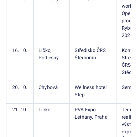
worksh
Opera
progr
Rybářs
2021-
16. 10.
Ličko,
Středisko ČRS
Kontro
Podlesný
Štědronín
Středi
ČRS
Štědro
20. 10.
Chybová
Wellness hotel
Semin
Step
21. 10.
Ličko
PVA Expo
Jednán
Letňany, Praha
realiza
výstav
expozi