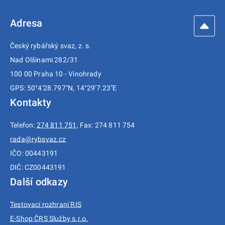
Adresa
Český rybářský svaz, z. s.
Nad Olšinami 282/31
100 00 Praha 10 - Vinohrady
GPS: 50°4'28.797"N, 14°29'7.23"E
Kontakty
Telefon:
274 811 751
, Fax: 274 811 754
rada@rybsvaz.cz
IČO: 00443191
DIČ: CZ00443191
Další odkazy
Testovací rozhraní RIS
E-Shop ČRS Služby s.r.o.