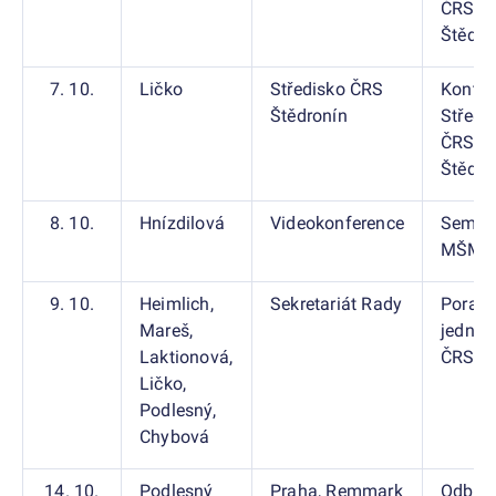
ČRS
Štědro
7. 10.
Ličko
Středisko ČRS
Kontro
Štědronín
Středi
ČRS
Štědro
8. 10.
Hnízdilová
Videokonference
Semin
MŠMT
9. 10.
Heimlich,
Sekretariát Rady
Porad
Mareš,
jednat
Laktionová,
ČRS
Ličko,
Podlesný,
Chybová
14. 10.
Podlesný
Praha, Remmark
Odbor