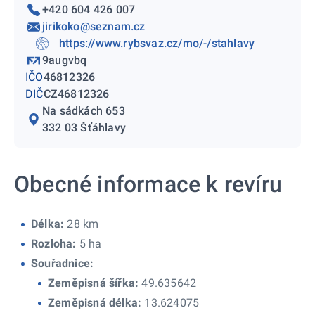
+420 604 426 007
jirikoko@seznam.cz
https://www.rybsvaz.cz/mo/-/stahlavy
9augvbq
IČO
46812326
DIČ
CZ46812326
Na sádkách 653
332 03 Šťáhlavy
Obecné informace k revíru
Délka:
28 km
Rozloha:
5 ha
Souřadnice:
Zeměpisná šířka:
49.635642
Zeměpisná délka:
13.624075