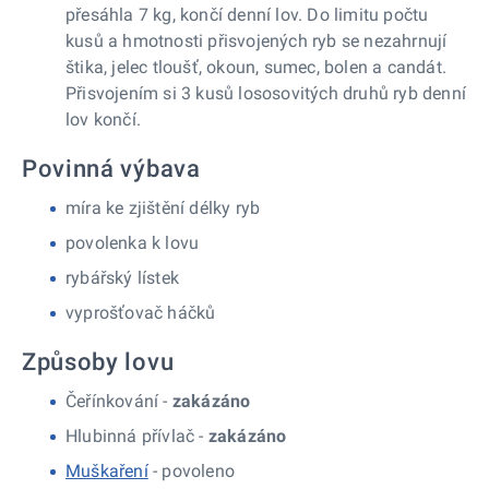
přesáhla 7 kg, končí denní lov. Do limitu počtu
kusů a hmotnosti přisvojených ryb se nezahrnují
štika, jelec tloušť, okoun, sumec, bolen a candát.
Přisvojením si 3 kusů lososovitých druhů ryb denní
lov končí.
Povinná výbava
míra ke zjištění délky ryb
povolenka k lovu
rybářský lístek
vyprošťovač háčků
Způsoby lovu
Čeřínkování -
zakázáno
Hlubinná přívlač -
zakázáno
Muškaření
- povoleno