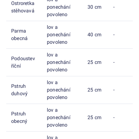
Ostroretka
ponechání
30 cm
-
stěhovavá
povoleno
lov a
Parma
ponechání
40 cm
-
obecná
povoleno
lov a
Podoustev
ponechání
25 cm
-
říční
povoleno
lov a
Pstruh
ponechání
25 cm
-
duhový
povoleno
lov a
Pstruh
ponechání
25 cm
-
obecný
povoleno
lov a