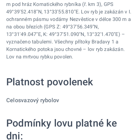
m pod hráz Kornatického rybníka (ř. km 3), GPS
49°39'52.418"N, 13°33'55.810"E. Lov ryb je zakázán v I.
ochranném pásmu vodárny Nezvěstice v délce 300 m a
na obou březích (GPS Z: 49°37'56.349"N,
13°31'49.047"E, K: 49°37'51.090"N, 13°32'1.470"E) –
vyznačeno tabulemi. Všechny přítoky Bradavy 1 a
Kornatického potoka jsou chovné – lov ryb zakázán.
Lov na mrtvou rybku povolen.
Platnost povolenek
Celosvazový rybolov
Podmínky lovu platné ke
dni: