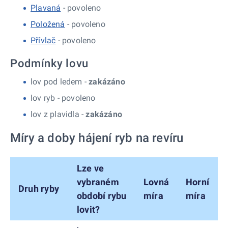
Plavaná
- povoleno
Položená
- povoleno
Přívlač
- povoleno
Podmínky lovu
lov pod ledem -
zakázáno
lov ryb -
povoleno
lov z plavidla -
zakázáno
Míry a doby hájení ryb na revíru
Lze ve
vybraném
Lovná
Horní
Druh ryby
období rybu
míra
míra
lovit?