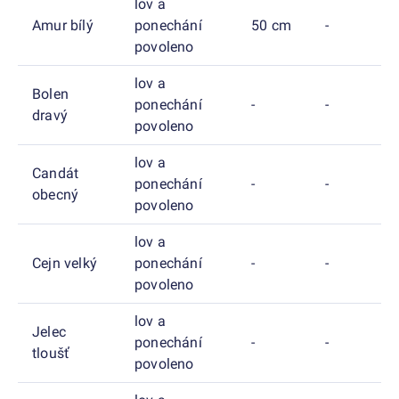
lov a
Amur bílý
ponechání
50 cm
-
povoleno
lov a
Bolen
ponechání
-
-
dravý
povoleno
lov a
Candát
ponechání
-
-
obecný
povoleno
lov a
Cejn velký
ponechání
-
-
povoleno
lov a
Jelec
ponechání
-
-
tloušť
povoleno