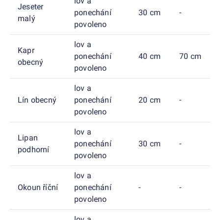
lov a
Jeseter
ponechání
30 cm
-
malý
povoleno
lov a
Kapr
ponechání
40 cm
70 cm
obecný
povoleno
lov a
Lín obecný
ponechání
20 cm
-
povoleno
lov a
Lipan
ponechání
30 cm
-
podhorní
povoleno
lov a
Okoun říční
ponechání
-
-
povoleno
lov a