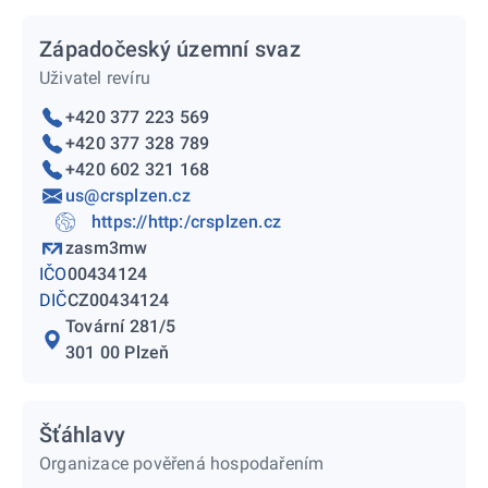
Západočeský územní svaz
Uživatel revíru
+420 377 223 569
+420 377 328 789
+420 602 321 168
us@crsplzen.cz
https://http:/crsplzen.cz
zasm3mw
IČO
00434124
DIČ
CZ00434124
Tovární 281/5
301 00 Plzeň
Šťáhlavy
Organizace pověřená hospodařením