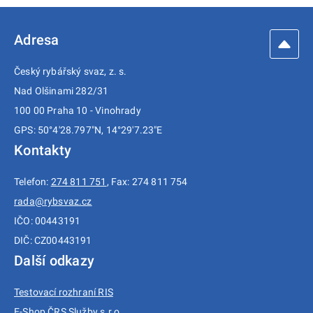
Adresa
Český rybářský svaz, z. s.
Nad Olšinami 282/31
100 00 Praha 10 - Vinohrady
GPS: 50°4'28.797"N, 14°29'7.23"E
Kontakty
Telefon:
274 811 751
, Fax: 274 811 754
rada@rybsvaz.cz
IČO: 00443191
DIČ: CZ00443191
Další odkazy
Testovací rozhraní RIS
E-Shop ČRS Služby s.r.o.