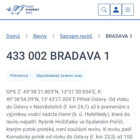
Domů
Revíry
Seznam revírů
BRADAVA 1
433 002 BRADAVA 1
Pstruhový
Západočeský územní svaz
GPS Z: 49°38'21.805"N, 13°31'30.904"E, K:
49°36'54.09"N, 13°43'27.004"E Přítok Úslavy. Od vtoku
do Úslavy v Nezvěsticích (ř. km 26,1) až k pramenům s
výjimkou vodní nádrže Hamr (k. ú. Hořehledy), která do
revíru nepatří. Rybník Hvížďalka ve Spáleném Poříčí,
kterým potok protéká, není součástí revíru. K revíru patří
Kornatický potok od vtoku do Úslavy (ř. km 23,5) až 100