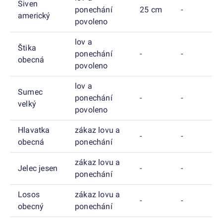
Siven
ponechání
25 cm
-
americký
povoleno
lov a
Štika
ponechání
-
-
obecná
povoleno
lov a
Sumec
ponechání
-
-
velký
povoleno
Hlavatka
zákaz lovu a
-
-
obecná
ponechání
zákaz lovu a
Jelec jesen
-
-
ponechání
Losos
zákaz lovu a
-
-
obecný
ponechání