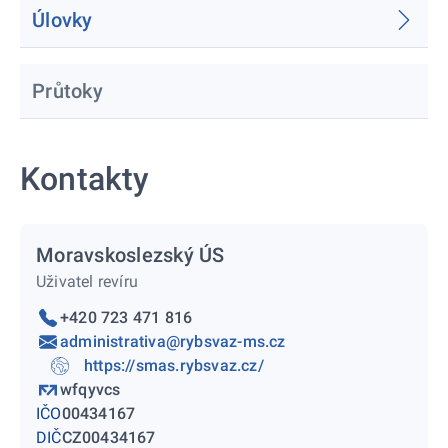
Úlovky
Průtoky
Kontakty
Moravskoslezský ÚS
Uživatel revíru
+420 723 471 816
administrativa@rybsvaz-ms.cz
https://smas.rybsvaz.cz/
wfqyvcs
IČO
00434167
DIČ
CZ00434167