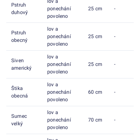
lov a
Pstruh
ponechání
25 cm
-
duhový
povoleno
lov a
Pstruh
ponechání
25 cm
-
obecný
povoleno
lov a
Siven
ponechání
25 cm
-
americký
povoleno
lov a
Štika
ponechání
60 cm
-
obecná
povoleno
lov a
Sumec
ponechání
70 cm
-
velký
povoleno