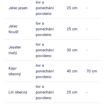
lov a
Jelec jesen
ponechání
25 cm
-
povoleno
lov a
Jelec
ponechání
25 cm
-
tloušť
povoleno
lov a
Jeseter
ponechání
30 cm
-
malý
povoleno
lov a
Kapr
ponechání
40 cm
70 cm
obecný
povoleno
lov a
Lín obecný
ponechání
25 cm
-
povoleno