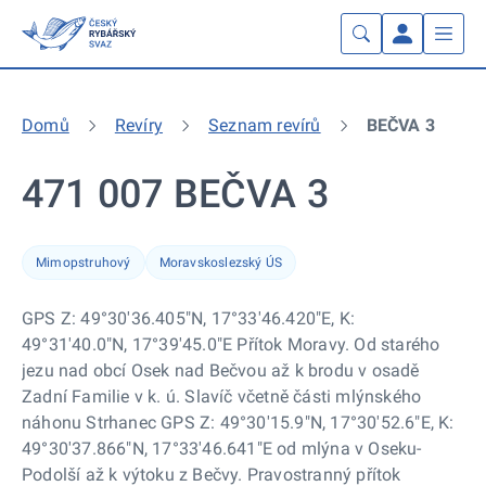
Domů
Revíry
Seznam revírů
BEČVA 3
471 007 BEČVA 3
Mimopstruhový
Moravskoslezský ÚS
GPS Z: 49°30'36.405"N, 17°33'46.420"E, K:
49°31'40.0"N, 17°39'45.0"E Přítok Moravy. Od starého
jezu nad obcí Osek nad Bečvou až k brodu v osadě
Zadní Familie v k. ú. Slavíč včetně části mlýnského
náhonu Strhanec GPS Z: 49°30'15.9"N, 17°30'52.6"E, K:
49°30'37.866"N, 17°33'46.641"E od mlýna v Oseku-
Podolší až k výtoku z Bečvy. Pravostranný přítok