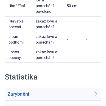
lov a
Úhoř říční
ponechání
50 cm
-
povoleno
Hlavatka
zákaz lovu a
-
-
obecná
ponechání
Lipan
zákaz lovu a
-
-
podhorní
ponechání
Losos
zákaz lovu a
-
-
obecný
ponechání
Statistika
Zarybnění