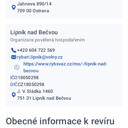
Jahnova 890/14
709 00 Ostrava
Lipník nad Bečvou
Organizace pověřená hospodařením
+420 604 722 569
rybari.lipnik@volny.cz
https://www.rybsvaz.cz/mo/-/lipnik-nad-
becvou
IČO
18050298
DIČ
CZ18050298
J. V. Sládka 1460
751 31 Lipník nad Bečvou
Obecné informace k revíru