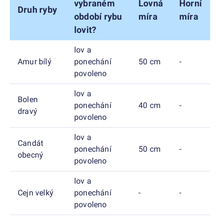
vybraném
Lovná
Horní
Druh ryby
období rybu
míra
míra
lovit?
lov a
Amur bílý
ponechání
50 cm
-
povoleno
lov a
Bolen
ponechání
40 cm
-
dravý
povoleno
lov a
Candát
ponechání
50 cm
-
obecný
povoleno
lov a
Cejn velký
ponechání
-
-
povoleno