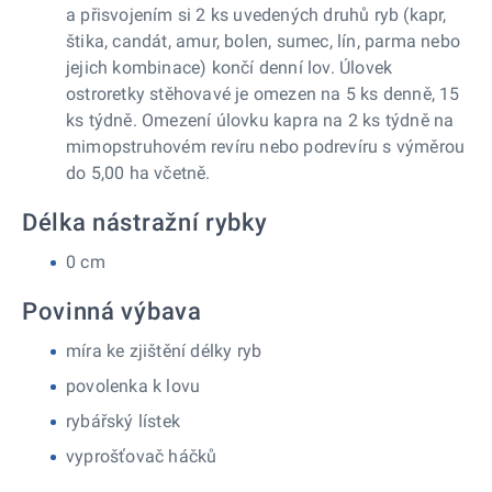
a přisvojením si 2 ks uvedených druhů ryb (kapr,
štika, candát, amur, bolen, sumec, lín, parma nebo
jejich kombinace) končí denní lov. Úlovek
ostroretky stěhovavé je omezen na 5 ks denně, 15
ks týdně. Omezení úlovku kapra na 2 ks týdně na
mimopstruhovém revíru nebo podrevíru s výměrou
do 5,00 ha včetně.
Délka nástražní rybky
0 cm
Povinná výbava
míra ke zjištění délky ryb
povolenka k lovu
rybářský lístek
vyprošťovač háčků