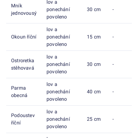
lov a
Mník
ponechání
30 cm
-
jednovousý
povoleno
lov a
Okoun říční
ponechání
15 cm
-
povoleno
lov a
Ostroretka
ponechání
30 cm
-
stěhovavá
povoleno
lov a
Parma
ponechání
40 cm
-
obecná
povoleno
lov a
Podoustev
ponechání
25 cm
-
říční
povoleno