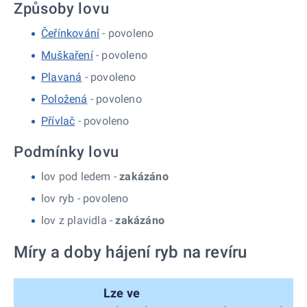
Způsoby lovu
Čeřínkování
- povoleno
Muškaření
- povoleno
Plavaná
- povoleno
Položená
- povoleno
Přívlač
- povoleno
Podmínky lovu
lov pod ledem -
zakázáno
lov ryb -
povoleno
lov z plavidla -
zakázáno
Míry a doby hájení ryb na revíru
Lze ve