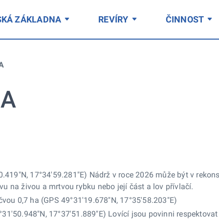
SKÁ ZÁKLADNA
REVÍRY
ČINNOST
A
 A
.419"N, 17°34'59.281"E) Nádrž v roce 2026 může být v rekonst
vu na živou a mrtvou rybku nebo její část a lov přívlačí.
čvou 0,7 ha (GPS 49°31'19.678"N, 17°35'58.203"E)
49°31'50.948"N, 17°37'51.889"E) Lovící jsou povinni respektov