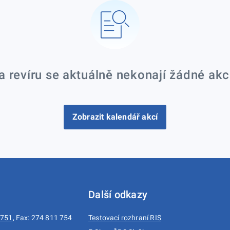
a revíru se aktuálně nekonají žádné akc
Zobrazit kalendář akcí
Další odkazy
 751
, Fax: 274 811 754
Testovací rozhraní RIS