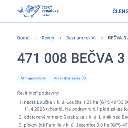
ČLEN
Domů
Revíry
Seznam revírů
BEČVA 3 
471 008 BEČVA 3
Mimopstruhový
Moravskoslezský ÚS
Revír tvoří podrevíry:
nádrž Loučka v k. ú. Loučka 1,25 ha (GPS 49°33'50
11.4.2026 (včetně). Na podrevíru č.1 platí zákaz lo
odstavené rameno Škrabalka v k. ú. Lipník nad Be
pískoviště Familie v k. ú. Jezernice 0,8 ha (GPS 