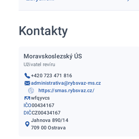
Kontakty
Moravskoslezský ÚS
Uživatel revíru
+420 723 471 816
administrativa@rybsvaz-ms.cz
https://smas.rybsvaz.cz/
wfqyvcs
IČO
00434167
DIČ
CZ00434167
Jahnova 890/14
709 00 Ostrava