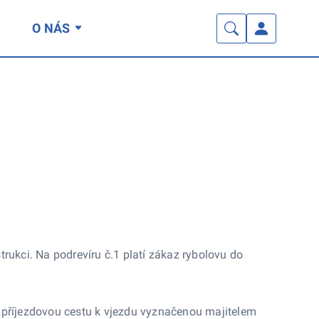
O NÁS
rukci. Na podrevíru č.1 platí zákaz rybolovu do
at příjezdovou cestu k vjezdu vyznačenou majitelem