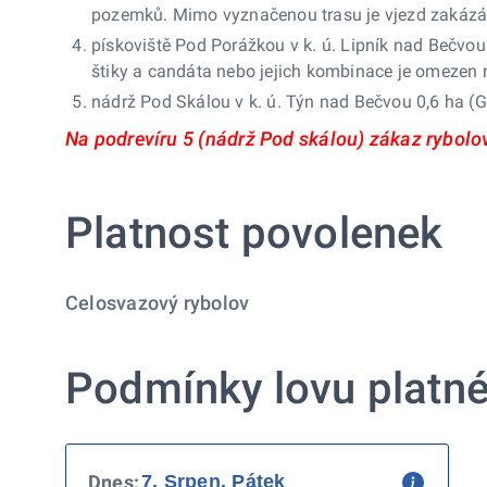
pozemků. Mimo vyznačenou trasu je vjezd zakázá
pískoviště Pod Porážkou v k. ú. Lipník nad Bečvo
štiky a candáta nebo jejich kombinace je omezen 
nádrž Pod Skálou v k. ú. Týn nad Bečvou 0,6 ha (
Na podrevíru 5 (nádrž Pod skálou) zákaz rybol
Platnost povolenek
Celosvazový rybolov
Podmínky lovu platné
Dnes: