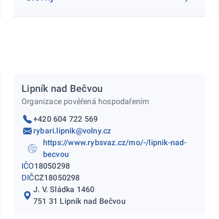
Lipník nad Bečvou
Organizace pověřená hospodařením
+420 604 722 569
rybari.lipnik@volny.cz
https://www.rybsvaz.cz/mo/-/lipnik-nad-
becvou
IČO
18050298
DIČ
CZ18050298
J. V. Sládka 1460
751 31 Lipník nad Bečvou