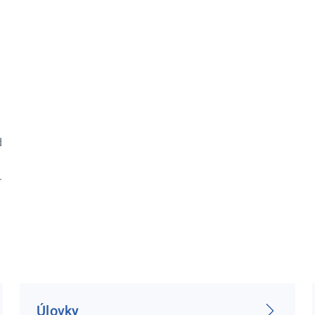
d
.
Úlovky