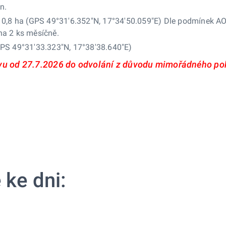
n.
u 0,8 ha (GPS 49°31'6.352"N, 17°34'50.059"E) Dle podmínek AO
na 2 ks měsíčně.
GPS 49°31'33.323"N, 17°38'38.640"E)
ovu od 27.7.2026 do odvolání z důvodu mimořádného po
 ke dni: