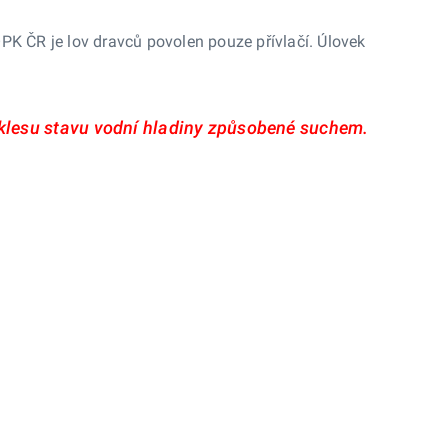
PK ČR je lov dravců povolen pouze přívlačí. Úlovek
klesu stavu vodní hladiny způsobené suchem.