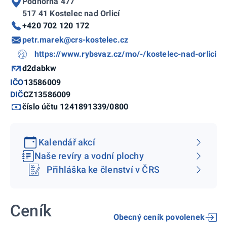
Podhorná 477
517 41 Kostelec nad Orlicí
+420 702 120 172
petr.marek@crs-kostelec.cz
https://www.rybsvaz.cz/mo/-/kostelec-nad-orlici
d2dabkw
IČO
13586009
DIČ
CZ13586009
číslo účtu 1241891339/0800
Kalendář akcí
Naše revíry a vodní plochy
Přihláška ke členství v ČRS
Ceník
Obecný ceník povolenek