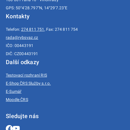
GPS: 50°4'28.797"N, 14°29'7.23"E
Kontakty
Telefon:
274 811 751
, Fax: 274 811 754
rada@rybsvaz.cz
IČO: 00443191
DIČ: CZ00443191
Další odkazy
Testovací rozhraní RIS
E-Shop ČRS Služby s.r.o.
E-Sumář
Moodle ČRS
Sledujte nás