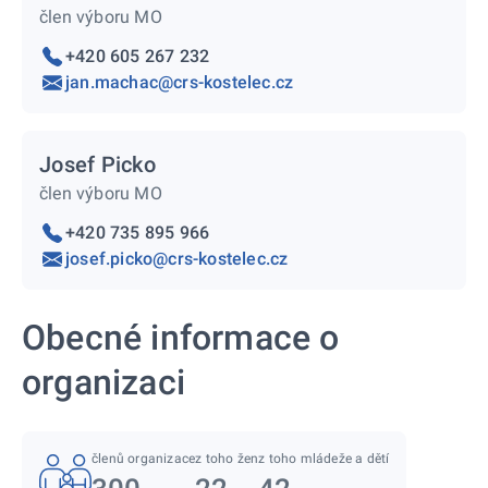
člen výboru MO
+420 605 267 232
jan.machac@crs-kostelec.cz
Josef Picko
člen výboru MO
+420 735 895 966
josef.picko@crs-kostelec.cz
Obecné informace o
organizaci
členů organizace
z toho žen
z toho mládeže a dětí