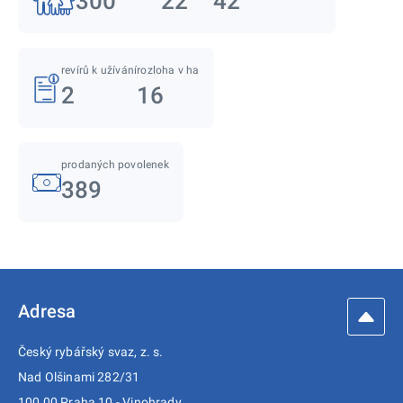
300
22
42
revírů k užívání
rozloha v ha
2
16
prodaných povolenek
389
Adresa
Český rybářský svaz, z. s.
Nad Olšinami 282/31
100 00 Praha 10 - Vinohrady