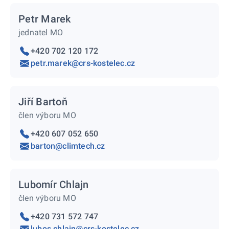
Petr Marek
jednatel MO
+420 702 120 172
petr.marek@crs-kostelec.cz
Jiří Bartoň
člen výboru MO
+420 607 052 650
barton@climtech.cz
Lubomír Chlajn
člen výboru MO
+420 731 572 747
lubos.chlajn@crs-kostelec.cz