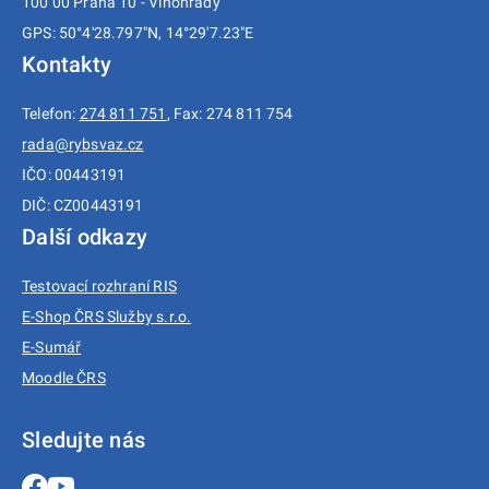
100 00 Praha 10 - Vinohrady
GPS: 50°4'28.797"N, 14°29'7.23"E
Kontakty
Telefon:
274 811 751
, Fax: 274 811 754
rada@rybsvaz.cz
IČO: 00443191
DIČ: CZ00443191
Další odkazy
Testovací rozhraní RIS
E-Shop ČRS Služby s.r.o.
E-Sumář
Moodle ČRS
Sledujte nás