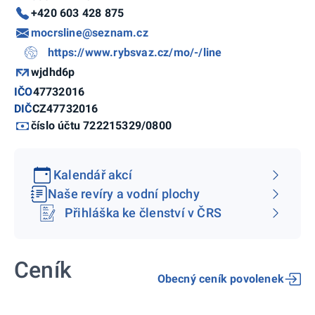
+420 603 428 875
mocrsline@seznam.cz
https://www.rybsvaz.cz/mo/-/line
wjdhd6p
IČO
47732016
DIČ
CZ47732016
číslo účtu 722215329/0800
Kalendář akcí
Naše revíry a vodní plochy
Přihláška ke členství v ČRS
Ceník
Obecný ceník povolenek