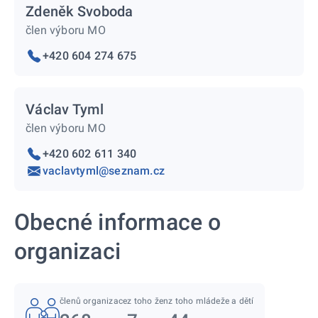
Zdeněk Svoboda
člen výboru MO
+420 604 274 675
Václav Tyml
člen výboru MO
+420 602 611 340
vaclavtyml@seznam.cz
Obecné informace o
organizaci
členů organizace
z toho žen
z toho mládeže a dětí