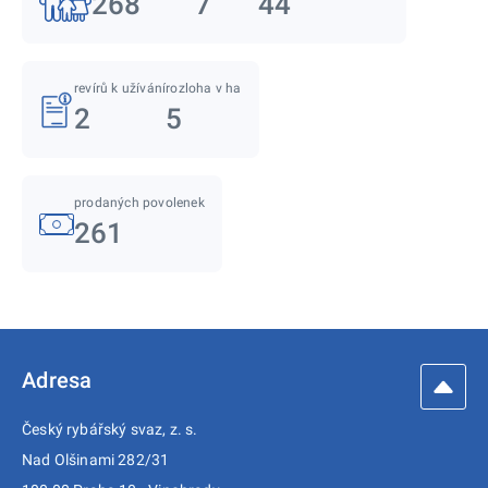
268
7
44
revírů k užívání
rozloha v ha
2
5
prodaných povolenek
261
Adresa
Český rybářský svaz, z. s.
Nad Olšinami 282/31