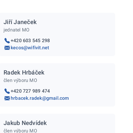
Jiří Janeček
jednatel MO
+420 603 545 298
kecos@wifivit.net
Radek Hrbáček
člen výboru MO
+420 727 989 474
hrbacek.radek@gmail.com
Jakub Nedvídek
člen výboru MO