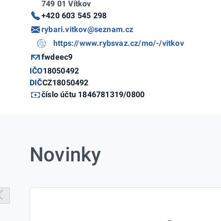
749 01 Vítkov
+420 603 545 298
rybari.vitkov@seznam.cz
https://www.rybsvaz.cz/mo/-/vitkov
fwdeec9
IČO
18050492
DIČ
CZ18050492
číslo účtu 1846781319/0800
Novinky