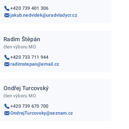
+420 739 401 306
jakub.nedvidek@uradvladycr.cz
Radim Štěpán
člen výboru MO
+420 733 711 944
radimstepan@email.cz
Ondřej Turcovský
člen výboru MO
+420 739 670 700
OndrejTurcovsky@seznam.cz