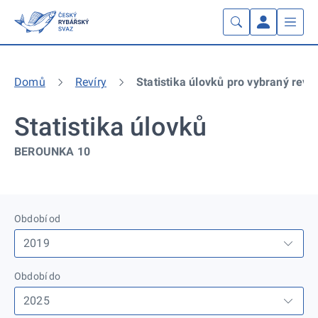
Domů
Revíry
Statistika úlovků pro vybraný revír
Statistika úlovků
BEROUNKA 10
Období od
Období do