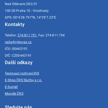
Nad Olšinami 282/31
100 00 Praha 10 - Vinohrady
GPS: 50°4'28.797"N, 14°29'7.23"E
Kontakty
Telefon:
274 811 751
, Fax: 274 811 754
rada@rybsvaz.cz
IČO: 00443191
DIČ: CZ00443191
Další odkazy
Testovací rozhraní RIS
E-Shop ČRS Služby s.r.o.
E-Sumář
Moodle ČRS
Sledujte nás