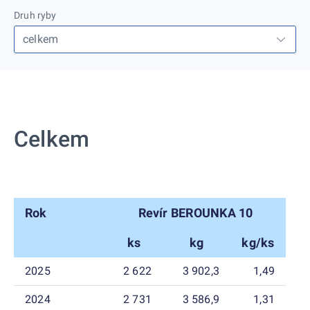
Druh ryby
Celkem
Rok
Revír BEROUNKA 10
ks
kg
kg/ks
2025
2 622
3 902,3
1,49
2024
2 731
3 586,9
1,31