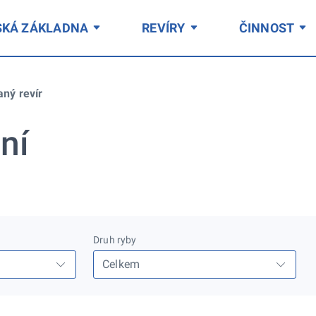
SKÁ ZÁKLADNA
REVÍRY
ČINNOST
aný revír
ní
Druh ryby