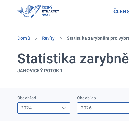
ČLEN
Domů
Revíry
Statistika zarybnění pro vybr
Statistika zarybně
JANOVICKÝ POTOK 1
Období od
Období do