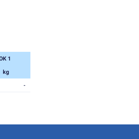
OK 1
kg
-