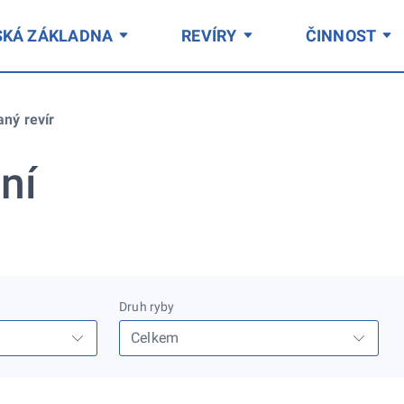
SKÁ ZÁKLADNA
REVÍRY
ČINNOST
aný revír
ní
Druh ryby