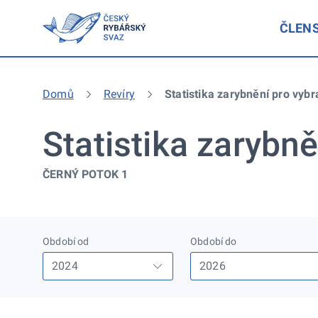
ČLEN
Domů
Revíry
Statistika zarybnění pro vybr
Statistika zarybně
ČERNÝ POTOK 1
Období od
Období do