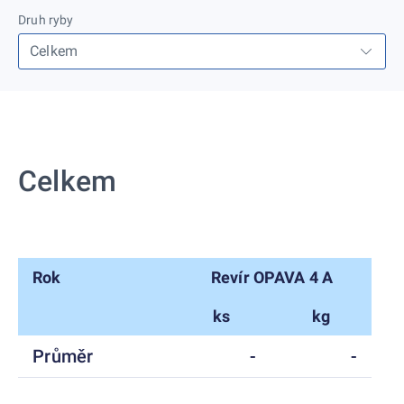
Druh ryby
Celkem
Rok
Revír OPAVA 4 A
ks
kg
Průměr
-
-