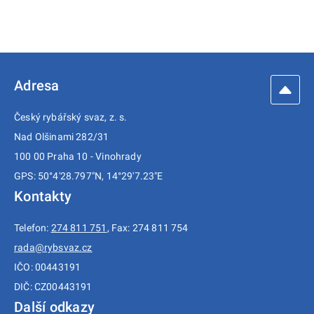
Adresa
Český rybářský svaz, z. s.
Nad Olšinami 282/31
100 00 Praha 10 - Vinohrady
GPS: 50°4'28.797"N, 14°29'7.23"E
Kontakty
Telefon:
274 811 751
, Fax: 274 811 754
rada@rybsvaz.cz
IČO: 00443191
DIČ: CZ00443191
Další odkazy