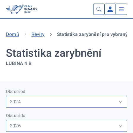
Domů
Revíry
Statistika zarybnění pro vybraný re
Statistika zarybnění
LUBINA 4 B
Období od
Období do