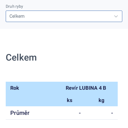
Druh ryby
Celkem
Rok
Revír LUBINA 4 B
ks
kg
Průměr
-
-