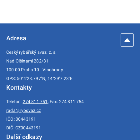
Adresa
Český rybářský svaz, z. s.
Nad Olšinami 282/31
100 00 Praha 10 - Vinohrady
GPS: 50°4'28.797"N, 14°29'7.23"E
Kontakty
Telefon:
274 811 751
, Fax: 274 811 754
rada@rybsvaz.cz
IČO: 00443191
DIČ: CZ00443191
Další odkazy