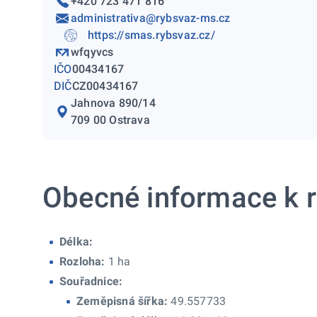
+420 723 471 816
administrativa@rybsvaz-ms.cz
https://smas.rybsvaz.cz/
wfqyvcs
IČO
00434167
DIČ
CZ00434167
Jahnova 890/14
709 00 Ostrava
Obecné informace k r
Délka:
Rozloha:
1 ha
Souřadnice:
Zeměpisná šířka:
49.557733