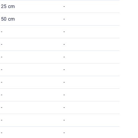
25 cm
-
50 cm
-
-
-
-
-
-
-
-
-
-
-
-
-
-
-
-
-
-
-