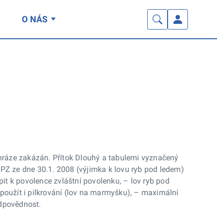
O NÁS
 hráze zakázán. Přítok Dlouhý a tabulemi vyznačený
Z ze dne 30.1. 2008 (výjimka k lovu ryb pod ledem)
pit k povolence zvláštní povolenku, – lov ryb pod
použít i pilkrování (lov na marmyšku), – maximální
odpovědnost.