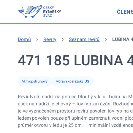
ČLEN
Domů
Revíry
Seznam revírů
LUBINA 4
471 185 LUBINA 
Mimopstruhový
Moravskoslezský ÚS
Revír tvoří: nádrž na potoce Dlouhý v k. ú. Tichá na
úsek na nádrži je chovný – lov ryb zakázán. Rozhod
je ve vyznačeném prostoru revíru povolen lov ryb na d
ledem povolen pouze při úplném zamrznutí vodní ploch
průměr otvoru v ledu je 25 cm, – minimální vzdálenost