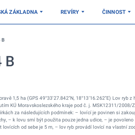
SKÁ ZÁKLADNA
REVÍRY
ČINNOST
 B
4 B
 Moravě 1,5 ha (GPS 49°33'27.842"N, 18°13'16.262"E) Lov ryb z
nutím KÚ Moravskoslezského kraje pod č. j. MSK12311/2008/ZP
írkách za následujících podmínek: – lovící je povinen si zakou
y, – k lovu smí být použita pouze jedna udice, – je povoleno 
 lovících od sebe je 5 m, – lov ryb provádí lovící na vlastní z