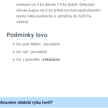
omezen na 5 ks denně, 15 ks týdně. Omezení
úlovku kapra na 2 ks týdně na mimopstruhovém
revíru nebo podrevíru s výměrou do 5,00 ha
včetně.
Podmínky lovu
lov pod ledem -
povoleno
lov ryb -
povoleno
lov z plavidla -
zakázáno
ybraném období rybu lovit?