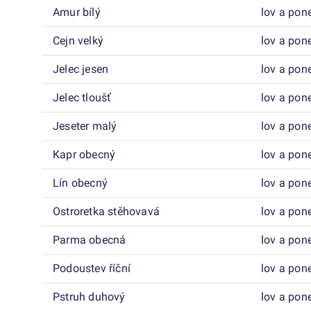
Amur bílý
lov a pon
Cejn velký
lov a pon
Jelec jesen
lov a pon
Jelec tloušť
lov a pon
Jeseter malý
lov a pon
Kapr obecný
lov a pon
Lín obecný
lov a pon
Ostroretka stěhovavá
lov a pon
Parma obecná
lov a pon
Podoustev říční
lov a pon
Pstruh duhový
lov a pon