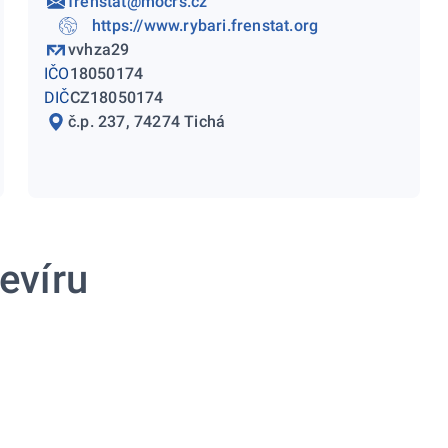
frenstat@mocrs.cz
https://www.rybari.frenstat.org
vvhza29
IČO
18050174
DIČ
CZ18050174
č.p. 237, 74274 Tichá
evíru