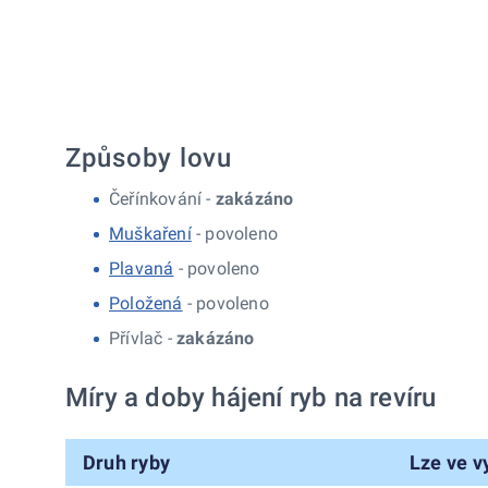
Způsoby lovu
Čeřínkování -
zakázáno
Muškaření
- povoleno
Plavaná
- povoleno
Položená
- povoleno
Přívlač -
zakázáno
Míry a doby hájení ryb na revíru
Druh ryby
Lze ve v