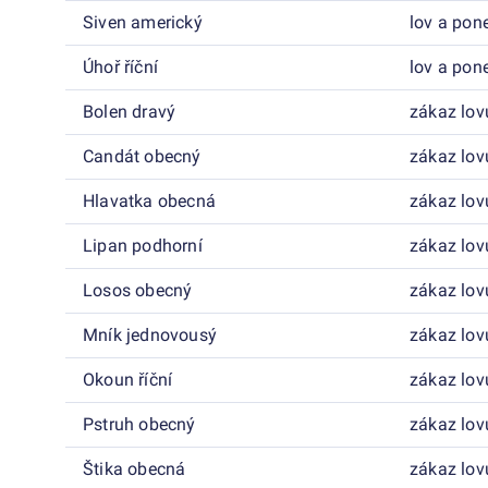
Siven americký
lov a pon
Úhoř říční
lov a pon
Bolen dravý
zákaz lov
Candát obecný
zákaz lov
Hlavatka obecná
zákaz lov
Lipan podhorní
zákaz lov
Losos obecný
zákaz lov
Mník jednovousý
zákaz lov
Okoun říční
zákaz lov
Pstruh obecný
zákaz lov
Štika obecná
zákaz lov