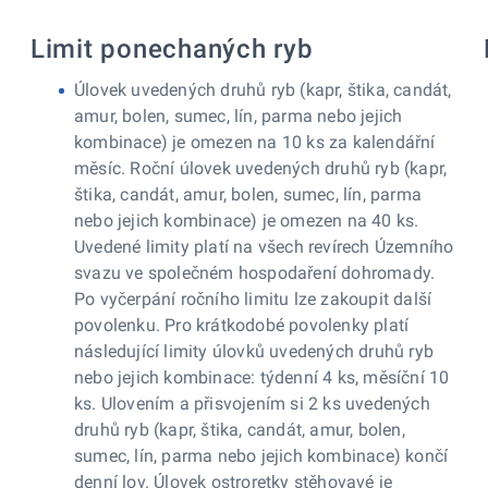
Limit ponechaných ryb
Úlovek uvedených druhů ryb (kapr, štika, candát,
amur, bolen, sumec, lín, parma nebo jejich
kombinace) je omezen na 10 ks za kalendářní
měsíc. Roční úlovek uvedených druhů ryb (kapr,
štika, candát, amur, bolen, sumec, lín, parma
nebo jejich kombinace) je omezen na 40 ks.
Uvedené limity platí na všech revírech Územního
svazu ve společném hospodaření dohromady.
Po vyčerpání ročního limitu lze zakoupit další
povolenku. Pro krátkodobé povolenky platí
následující limity úlovků uvedených druhů ryb
nebo jejich kombinace: týdenní 4 ks, měsíční 10
ks. Ulovením a přisvojením si 2 ks uvedených
druhů ryb (kapr, štika, candát, amur, bolen,
sumec, lín, parma nebo jejich kombinace) končí
denní lov. Úlovek ostroretky stěhovavé je